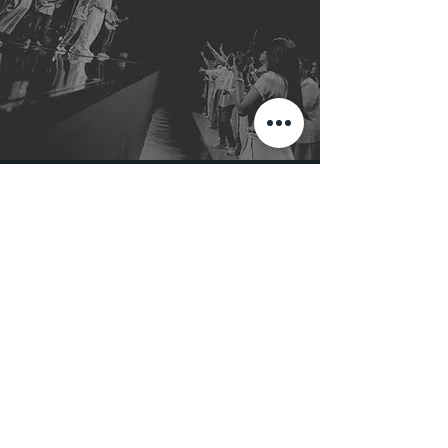
ADORART
E
conocer • compartir • amar
CONTACTO
TEL:
868 819 9219
iglesia.adorarte@gmail.com