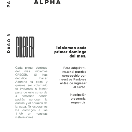
ALPHA
PASO 3
CRECER
Iniciamos cada
primer domingo
del mes.
Cada primer domingo
Para adquirir tu
del mes iniciamos
material puedes
CRECER. Si has
conseguirlo con
decidido hacer
nuestros Pastores
Adorarte tu casa y
antes de ingresar
quieres ser
voluntario
al curso.
te invitamos a formar
parte de este curso de
Inscripción
4 semanas donde
presencial
podrás conocer la
requerida.
cultura y el corazón de
la casa. Te esperamos
los domingos a las
11AM en nuestras
instalaciones.