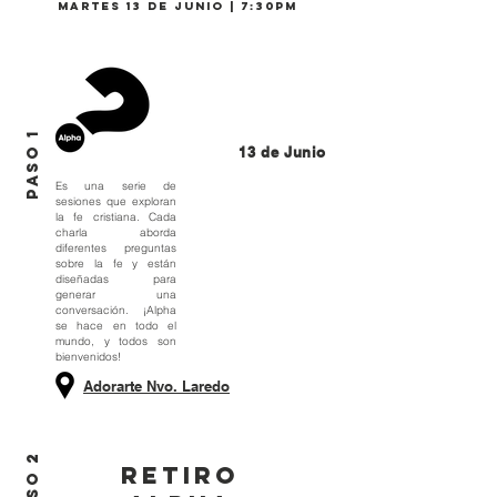
MARTES 13 DE JUNIO | 7:30PM
PASO 1
13 de Junio
Es una serie de
sesiones que exploran
la fe cristiana. Cada
charla aborda
diferentes preguntas
sobre la fe y están
diseñadas para
generar una
conversación. ¡Alpha
se hace en todo el
mundo, y todos son
bienvenidos!
Adorarte Nvo. Laredo
PASO 2
RETIRO