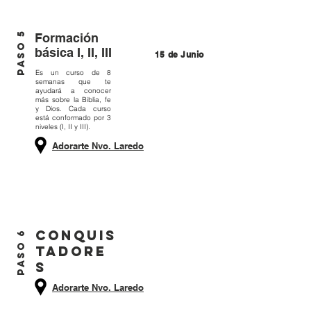
PASO 5
Formación
básica I, II, III
15 de Junio
Es un curso de 8
semanas que te
ayudará a conocer
más sobre la Biblia, fe
y Dios. Cada curso
está conformado por 3
niveles (I, II y III).
Adorarte Nvo. Laredo
CONQUIS
PASO 6
TADORE
S
Adorarte Nvo. Laredo