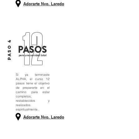
Adorarte Nvo. Laredo
12
PASO 4
PASOS
para una sanidad total
Si ya terminaste
ALPHA, el curso 12
pasos tiene el objetivo
de prepararte en el
camino para estar
completos,
restablecidos y
realizados
espiritualmente.
Adorarte Nvo. Laredo